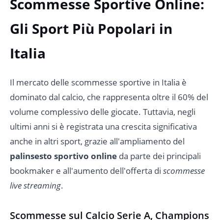
Scommesse Sportive Online:
Gli Sport Più Popolari in
Italia
Il mercato delle scommesse sportive in Italia è
dominato dal calcio, che rappresenta oltre il 60% del
volume complessivo delle giocate. Tuttavia, negli
ultimi anni si è registrata una crescita significativa
anche in altri sport, grazie all'ampliamento del
palinsesto sportivo online
da parte dei principali
bookmaker e all'aumento dell'offerta di
scommesse
live streaming
.
Scommesse sul Calcio Serie A, Champions