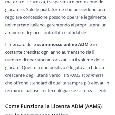
materia di sicurezza, trasparenza e protezione del
giocatore. Solo le piattaforme che possiedono una
regolare concessione possono operare legalmente
nel mercato italiano, garantendo ai propri utenti un
ambiente di gioco controllato e affidabile.
Il mercato delle
scommesse online ADM
è in
costante crescita: ogni anno aumentano sia il
numero di operatori autorizzati sia il volume delle
giocate. Questo trend positivo è legato alla fiducia
crescente degli utenti verso i
siti AAMS scommesse
,
che offrono standard di qualità sempre più elevati in
termini di palinsesto, tecnologia e assistenza clienti.
Come Funziona la Licenza ADM (AAMS)