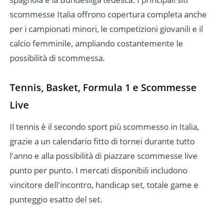
scommesse Italia offrono copertura completa anche
per i campionati minori, le competizioni giovanili e il
calcio femminile, ampliando costantemente le
possibilità di scommessa.
Tennis, Basket, Formula 1 e Scommesse
Live
Il tennis è il secondo sport più scommesso in Italia,
grazie a un calendario fitto di tornei durante tutto
l'anno e alla possibilità di piazzare scommesse live
punto per punto. I mercati disponibili includono
vincitore dell'incontro, handicap set, totale game e
punteggio esatto del set.