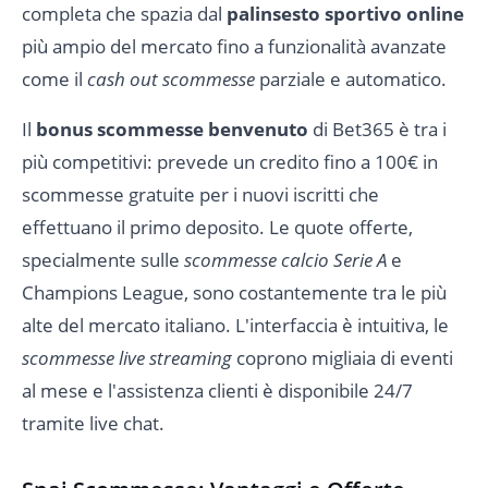
completa che spazia dal
palinsesto sportivo online
più ampio del mercato fino a funzionalità avanzate
come il
cash out scommesse
parziale e automatico.
Il
bonus scommesse benvenuto
di Bet365 è tra i
più competitivi: prevede un credito fino a 100€ in
scommesse gratuite per i nuovi iscritti che
effettuano il primo deposito. Le quote offerte,
specialmente sulle
scommesse calcio Serie A
e
Champions League, sono costantemente tra le più
alte del mercato italiano. L'interfaccia è intuitiva, le
scommesse live streaming
coprono migliaia di eventi
al mese e l'assistenza clienti è disponibile 24/7
tramite live chat.