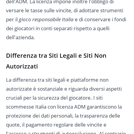
dell'ADM. La licenza impone inoltre l'obbligo di
versare le tasse sulle vincite, di adottare strumenti
per il
gioco responsabile Italia
e di conservare i fondi
dei giocatori in conti separati rispetto a quelli
dell'azienda.
Differenza tra Siti Legali e Siti Non
Autorizzati
La differenza tra siti legali e piattaforme non
autorizzate è sostanziale e riguarda diversi aspetti
cruciali per la sicurezza del giocatore. I siti
scommesse Italia con licenza ADM garantiscono la
protezione dei dati personali, la trasparenza delle
quote, il pagamento regolare delle vincite e
l'accesso a strumenti di autoesclusione. Al contrario,